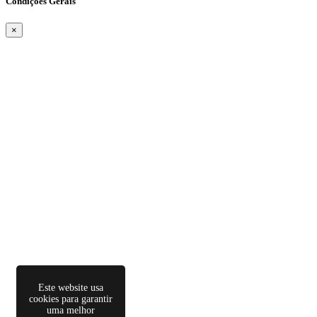
Condições Gerais
×
Este website usa
cookies para garantir
uma melhor